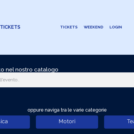
 TICKETS
TICKETS
WEEKEND
LOGIN
o nel nostro catalogo
oppure naviga tra le varie categorie
ica
Motori
Te