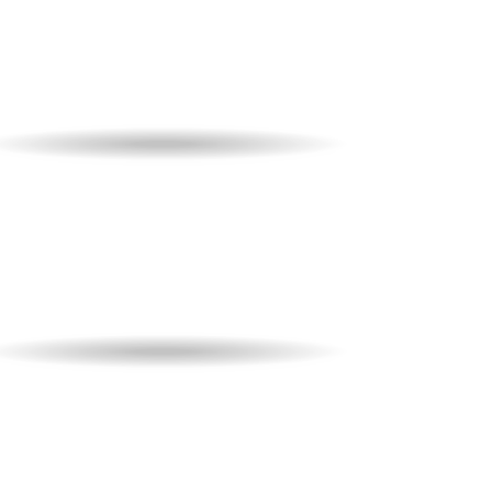
Un’esperienza magica!
Biglietti per la partita e 1 notte
in hotel per due persone.
da
99,00
€
A partire
IVA inclusa
PARTITA
HOTEL
Week-end a Venezia
Un’esperienza magica!
Biglietti per la partita e 1 notte
in hotel per due persone.
da
99,00
€
A partire
IVA inclusa
PARTITA
HOTEL