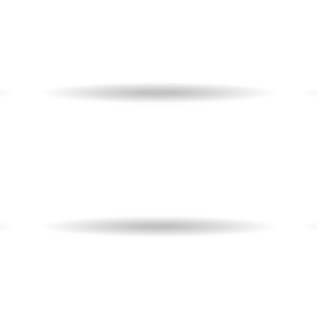
Un’esperienza magica!
te
Biglietti per la partita e 1 notte
in hotel per due persone.
da
99,00
€
A partire
IVA inclusa
PARTITA
HOTEL
Week-end a Parma
Un’esperienza magica!
te
Biglietti per la partita e 1 notte
in hotel per due persone.
da
99,00
€
A partire
IVA inclusa
PARTITA
HOTEL
Week-end a Monza
Un’esperienza magica!
te
Biglietti per la partita e 1 notte
in hotel per due persone.