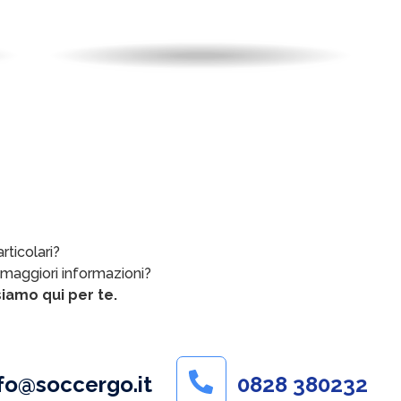
da
99,00
€
A partire
IVA inclusa
PARTITA
HOTEL
rticolari?
 maggiori informazioni?
iamo qui per te.
fo@soccergo.it
0828 380232