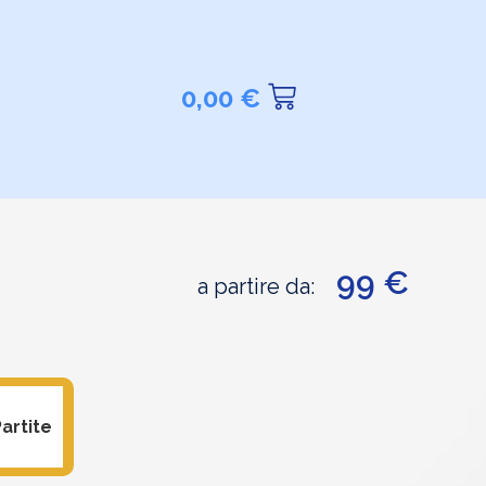
0,00
€
99 €
a partire da:
artite