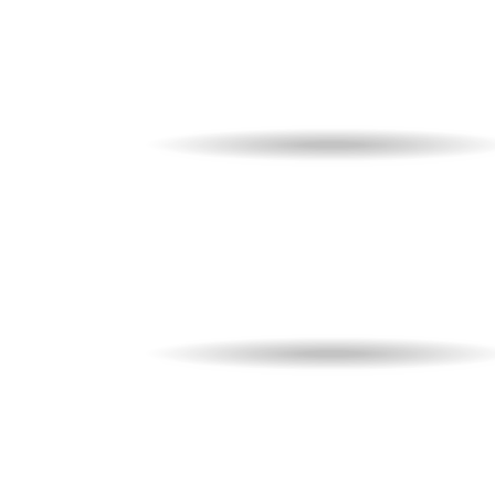
Un’esperienza magica!
Biglietti per la partita e 1 not
in hotel per due persone.
da
99,00
€
A partire
IVA inclusa
PARTITA
HOTEL
Week-end a Torino
Un’esperienza magica!
Biglietti per la partita e 1 not
in hotel per due persone.
da
99,00
€
A partire
IVA inclusa
PARTITA
HOTEL
Week-end a Napoli
Un’esperienza magica!
Biglietti per la partita e 1 not
in hotel per due persone.