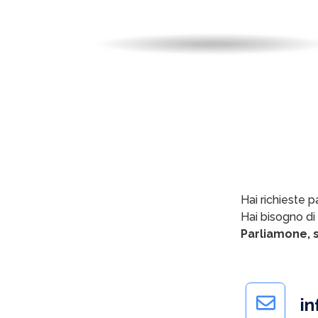
da
99,00
€
A partire
IVA inclusa
PARTITA
HOTEL
Hai richieste pa
Hai bisogno di
Parliamone, s
in