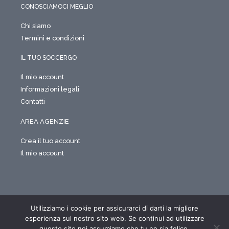
CONOSCIAMOCI MEGLIO
Chi siamo
Termini e condizioni
IL TUO SOCCERGO
Il mio account
Informazioni legali
Contatti
AREA AGENZIE
Crea il tuo account
Il mio account
Utilizziamo i cookie per assicurarci di darti la migliore
Soccergo Tickets è un prodotto Sport Events SRLS – P.IVA
05697330651 – REA SA-466716
esperienza sul nostro sito web. Se continui ad utilizzare
questo sito noi assumiamo che tu ne sia felice.