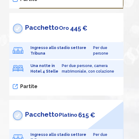
Pacchetto
445 €
Oro
Ingresso allo stadio settore
Per due
Tribuna
persone
Una notte in
Per due persone, camera
Hotel 4 Stelle
matrimoniale, con colazione
Partite
Pacchetto
615 €
Platino
Ingresso allo stadio settore
Per due