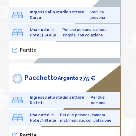
Ingresso allo stadio settore
Per una
Curva
persona
Una notte in
Per una persona, camera
Hotel 3 Stelle
singola, con colazione
Partite
Pacchetto
275 €
Argento
Ingresso allo stadio settore
Per due
Distinti
persone
Una notte in
Per due persone, camera
Hotel 3 Stelle
matrimoniale, con colazione
Partite