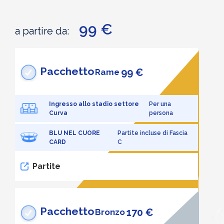
99 €
a partire da:
Pacchetto
99 €
Rame
Ingresso allo stadio settore
Per una
Curva
persona
BLU NEL CUORE
Partite incluse di Fascia
CARD
C
Partite
Pacchetto
170 €
Bronzo