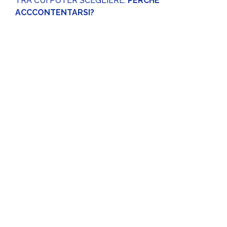
TRA CUI POTER SCEGLIERE.
PERCHÈ
ACCCONTENTARSI?
Week-end a Como
Un’esperienza magica!
Biglietti
per la partita e 1 notte in hotel per
due persone.
da
99,00
€
A partire
IVA
inclusa