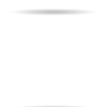
Week-end a Udine
Un’esperienza magica!
Biglietti
per la partita e 1 notte in hotel per
due persone.
da
99,00
€
A partire
IVA
inclusa
PARTITA
HOTEL