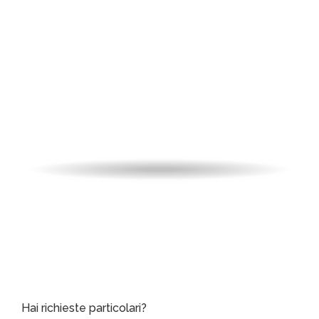
per la partita e 1 notte in hotel per
due persone.
da
99,00
€
A partire
IVA
inclusa
PARTITA
HOTEL
Hai richieste particolari?