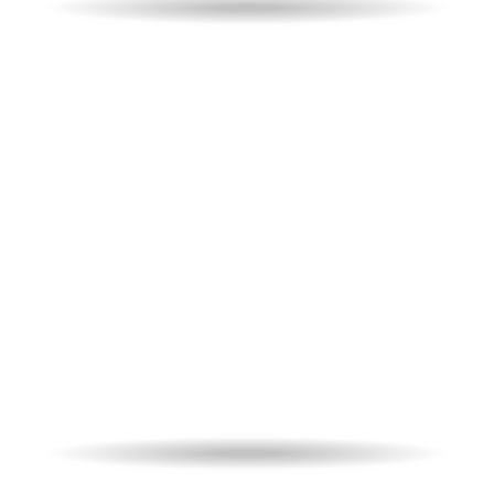
Week-end a Torino
Un’esperienza magica!
Biglietti
per la partita e 1 notte in hotel per
due persone.
da
99,00
€
A partire
IVA
inclusa
PARTITA
HOTEL