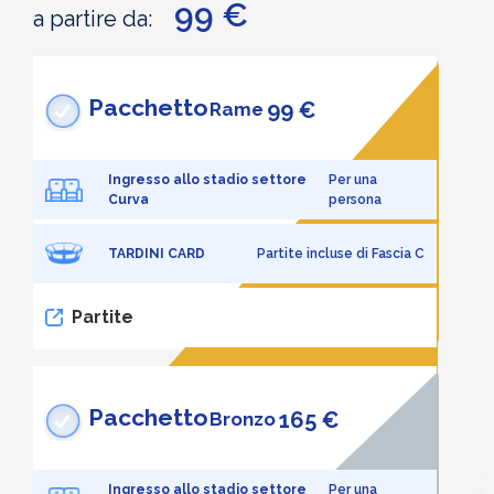
99 €
a partire da:
Pacchetto
99 €
Rame
Ingresso allo stadio settore
Per una
Curva
persona
TARDINI CARD
Partite incluse di Fascia C
Partite
Pacchetto
165 €
Bronzo
Ingresso allo stadio settore
Per una