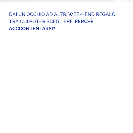
DAI UN OCCHIO AD ALTRI WEEK-END REGALO
TRA CUI POTER SCEGLIERE.
PERCHÈ
ACCCONTENTARSI?
Week-end a Como
Un’esperienza magica!
Biglietti
per la partita e 1 notte in hotel per
due persone.
da
99,00
€
A partire
IVA