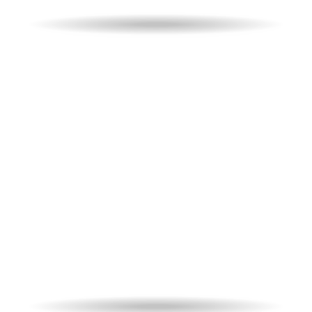
Week-end a Parma
Un’esperienza magica!
Biglietti
per la partita e 1 notte in hotel per
due persone.
da
99,00
€
A partire
IVA
inclusa
PARTITA
HOTEL