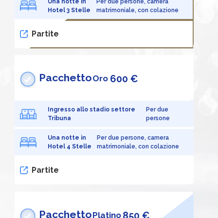
Una notte in
Per due persone, camera
Hotel 3 Stelle
matrimoniale, con colazione
Partite
Pacchetto
600 €
Oro
Ingresso allo stadio settore
Per due
Tribuna
persone
Una notte in
Per due persone, camera
Hotel 4 Stelle
matrimoniale, con colazione
Partite
Pacchetto
850 €
Platino