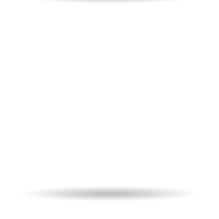
Week-end a Venezia
Un’esperienza magica!
Biglietti
per la partita e 1 notte in hotel per
due persone.
da
99,00
€
A partire
IVA
inclusa
PARTITA
HOTEL